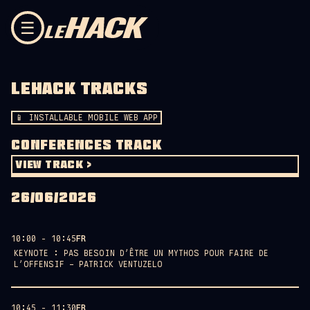
Skip to content
☰
LEHACK TRACKS
📱 INSTALLABLE MOBILE WEB APP
CONFERENCES TRACK
VIEW TRACK >
26/06/2026
10:00 - 10:45
FR
KEYNOTE : PAS BESOIN D’ÊTRE UN MYTHOS POUR FAIRE DE
L’OFFENSIF – PATRICK VENTUZELO
AMPHITHÉÂTRE GASTON BERGER
10:45 - 11:30
FR