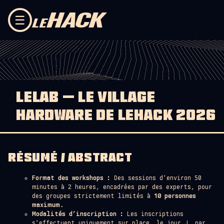
Skip to content
☰
LELAB — LE VILLAGE
HARDWARE DE LEHACK 2026
RÉSUMÉ / ABSTRACT
Format des workshops :
Des sessions d’environ 50
minutes à 2 heures, encadrées par des experts, pour
des groupes strictement limités à
10 personnes
maximum
.
Modalités d’inscription :
Les inscriptions
s’effectuent uniquement sur place, le jour J, par