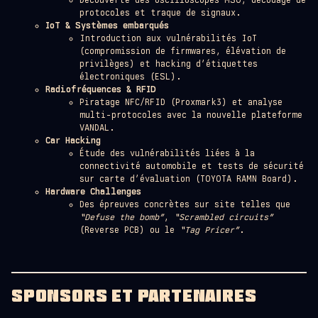
Découverte des oscilloscopes MSO, décodage de
protocoles et traque de signaux.
IoT & Systèmes embarqués
Introduction aux vulnérabilités IoT
(compromission de firmwares, élévation de
privilèges) et hacking d’étiquettes
électroniques (ESL).
Radiofréquences & RFID
Piratage NFC/RFID (Proxmark3) et analyse
multi-protocoles avec la nouvelle plateforme
VANDAL.
Car Hacking
Étude des vulnérabilités liées à la
connectivité automobile et tests de sécurité
sur carte d’évaluation (TOYOTA RAMN Board).
Hardware Challenges
Des épreuves concrètes sur site telles que
“Defuse the bomb”
,
“Scrambled circuits”
(Reverse PCB) ou le
“Tag Pricer”
.
SPONSORS ET PARTENAIRES