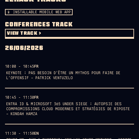
📱 INSTALLABLE MOBILE WEB APP
CONFERENCES TRACK
VIEW TRACK >
26/06/2026
10:00 - 10:45
FR
KEYNOTE : PAS BESOIN D’ÊTRE UN MYTHOS POUR FAIRE DE
L’OFFENSIF – PATRICK VENTUZELO
AMPHITHÉÂTRE GASTON BERGER
10:45 - 11:30
FR
Avril 2026 : Anthropic dévoile Claude Mythos, capable de
ENTRA ID & MICROSOFT 365 UNDER SIEGE : AUTOPSIE DES
trouver des 0-days dans tous les OS majeurs, et réserve
COMPROMISSIONS CLOUD MODERNES ET STRATÉGIES DE RIPOSTE
son accès à 40 organisations triées sur le volet. Faut-il
– KONDAH HAMZA
vraiment un frontier model classifié pour faire de la
recherche offensive sérieuse en 2026 ?
AMPHITHÉÂTRE GASTON BERGER
Ce talk défend l’inverse. DARPA AIxCC l’a prouvé en 2025 :
11:30 - 11:50
EN
les systèmes battent les modèles. Et en 2026, les modèles
L'écosystème Microsoft Entra ID et Microsoft 365 est