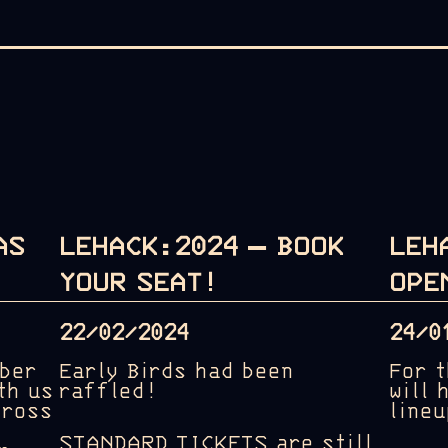
AS
LEHACK:2024 – BOOK
LEH
YOUR SEAT!
OPE
22/02/2024
24/0
mber
Early Birds had been
For 
th us
raffled!
will 
cross
line
STANDARD TICKETS are still