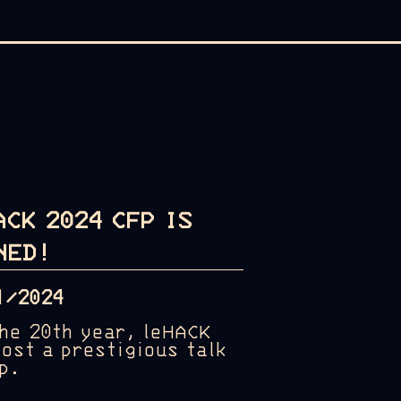
ACK 2024 CFP IS
NED!
1/2024
the 20th year, leHACK
host a prestigious talk
up.