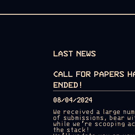
LAST NEWS
CALL FOR PAPERS H
ENDED!
08/04/2024
We received a large nu
of submissions, bear wi
while we’re scooping a
the stack!