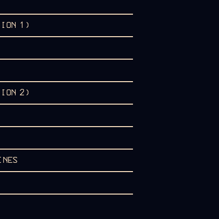
SION 1)
SION 2)
INES