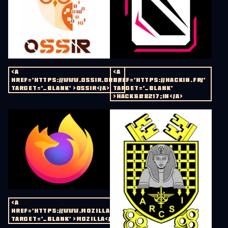
<A
<A
HREF='HTTPS://WWW.OSSIR.ORG/'
HREF='HTTPS://HACKIN.FR/'
TARGET='_BLANK' >OSSIR</A>
TARGET='_BLANK'
>HACK&#8217;IN</A>
<A
HREF='HTTPS://WWW.MOZILLA.ORG/FR/'
TARGET='_BLANK' >MOZILLA</A>