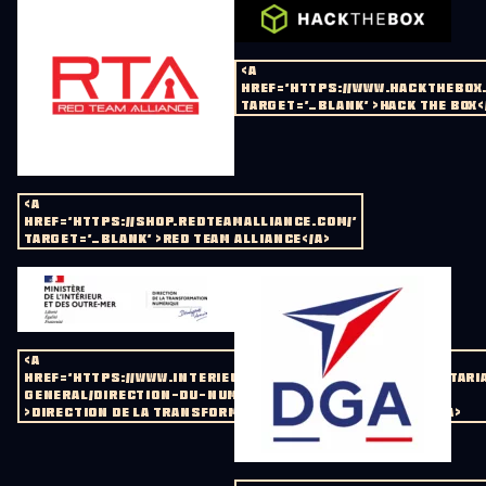
<A
HREF='HTTPS://WWW.HACKTHEBOX.
TARGET='_BLANK' >HACK THE BOX<
<A
HREF='HTTPS://SHOP.REDTEAMALLIANCE.COM/'
TARGET='_BLANK' >RED TEAM ALLIANCE</A>
<A
HREF='HTTPS://WWW.INTERIEUR.GOUV.FR/MINISTERE/SECRETARI
GENERAL/DIRECTION-DU-NUMERIQUE' TARGET='_BLANK'
>DIRECTION DE LA TRANSFORMATION NUMERIQUE (DTNUM)</A>