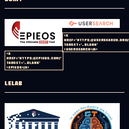
<A
HREF='HTTPS://USERSEARCH.ORG/
TARGET='_BLANK'
>USERSEARCH</A>
<A
HREF='HTTPS://EPIEOS.COM/'
TARGET='_BLANK'
>EPIEOS</A>
LELAB