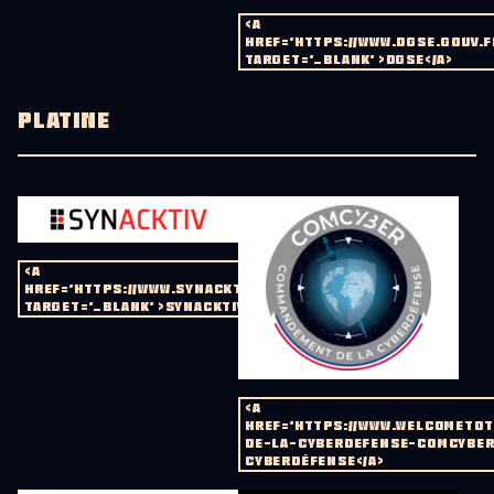
<A
HREF='HTTPS://WWW.DGSE.GOUV.F
TARGET='_BLANK' >DGSE</A>
PLATINE
<A
HREF='HTTPS://WWW.SYNACKTIV.COM/'
TARGET='_BLANK' >SYNACKTIV</A>
<A
HREF='HTTPS://WWW.WELCOMETO
DE-LA-CYBERDEFENSE-COMCYBER'
CYBERDÉFENSE</A>