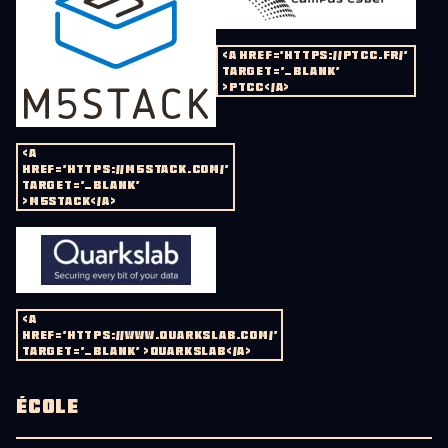
<A HREF='HTTPS://PTCC.FR/'
TARGET='_BLANK'
>PTCC</A>
<A
HREF='HTTPS://M5STACK.COM/'
TARGET='_BLANK'
>M5STACK</A>
<A
HREF='HTTPS://WWW.QUARKSLAB.COM/'
TARGET='_BLANK' >QUARKSLAB</A>
ÉCOLE