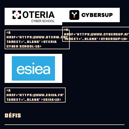
<A
<A
HREF='HTTPS://WWW.CYBERSUP.AI
HREF='HTTPS://WWW.OTERIA.FR/'
TARGET='_BLANK' >CYBERSUP</A>
TARGET='_BLANK' >OTERIA
CYBER SCHOOL</A>
<A
HREF='HTTPS://WWW.ESIEA.FR'
TARGET='_BLANK' >ESIEA</A>
DÉFIS