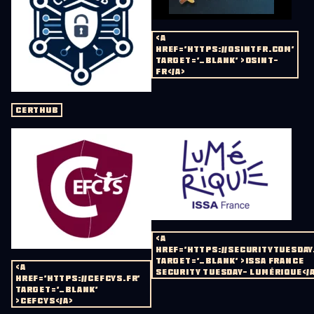
<A
HREF='HTTPS://OSINTFR.COM'
TARGET='_BLANK' >OSINT-
FR</A>
CERTHUB
<A
HREF='HTTPS://SECURITYTUESDAY
TARGET='_BLANK' >ISSA FRANCE
<A
SECURITY TUESDAY- LUMÉRIQUE</
HREF='HTTPS://CEFCYS.FR'
TARGET='_BLANK'
>CEFCYS</A>