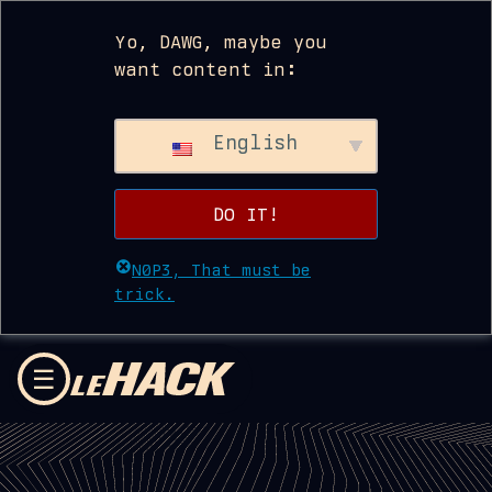
Yo, DAWG, maybe you
want content in:
English
DO IT!
N0P3, That must be
trick.
Passer au contenu
☰