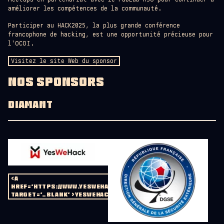
améliorer les compétences de la communauté.
Participer au HACK2025, la plus grande conférence
francophone de hacking, est une opportunité précieuse pour
l'OCOI.
Visitez le site Web du sponsor
NOS SPONSORS
DIAMANT
<A
HREF='HTTPS://WWW.YESWEHACK.COM/'
TARGET='_BLANK' >YESWEHACK</A>