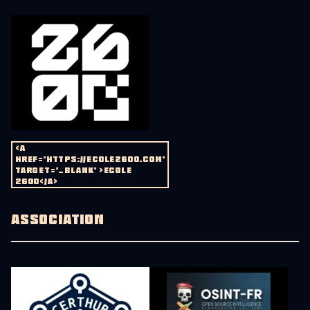
<A
HREF='HTTPS://ECOLE2600.COM'
TARGET='_BLANK' >ECOLE
2600</A>
ASSOCIATION