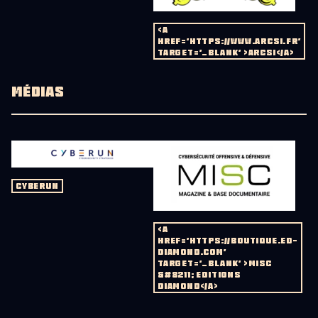
<A
HREF='HTTPS://WWW.ARCSI.FR'
TARGET='_BLANK' >ARCSI</A>
MÉDIAS
CYBERUN
<A
HREF='HTTPS://BOUTIQUE.ED-
DIAMOND.COM'
TARGET='_BLANK' >MISC
&#8211; EDITIONS
DIAMOND</A>