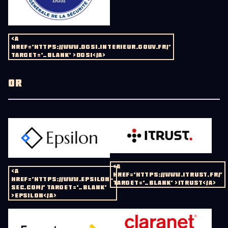
<A
HREF='HTTPS://WWW.DGSI.INTERIEUR.GOUV.FR/'
TARGET='_BLANK' >DGSI</A>
OR
<A
<A
HREF='HTTPS://WWW.ITRUST.FR/'
HREF='HTTPS://WWW.EPSILON-
TARGET='_BLANK' >ITRUST</A>
SEC.COM/' TARGET='_BLANK'
>EPSILON</A>