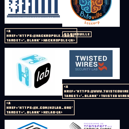
<A
GT BIDOUILLE
HREF='HTTPS://HACKROPOLE.FR/FR/'
TARGET='_BLANK' >HACKROPOLE</A>
<A
HREF='HTTPS://WWW.TWISTEDWIRES
TARGET='_BLANK' >TWISTED WIRES
<A
HREF='HTTPS://X.COM/H2LAB_ORG'
TARGET='_BLANK' >H2LAB</A>