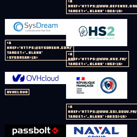
<A
HREF='HTTPS://WWW.DEFENSE.GOU
TARGET='_BLANK' >DGA</A>
<A
HREF='HTTPS://SYSDREAM.COM/'
TARGET='_BLANK'
<A
>SYSDREAM</A>
HREF='HTTPS://WWW.HS2.FR/'
TARGET='_BLANK' >HS2</A>
OVHCLOUD
<A
HREF='HTTPS://WWW.SSI.GOUV.FR/
TARGET='_BLANK' >ANSSI</A>