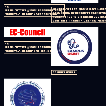
<A
<A HREF='HTTPS://WWW.NAVAL-G
HREF='HTTPS://WWW.PASSBOLT.COM/'
KEYWORDS=CYBER&OFFERFAMILY
TARGET='_BLANK' >PASSBOLT</A>
4JXSXATRCE-UI3ITGXANNLGOI8X
CONTENT' TARGET='_BLANK' >NAV
<A
HREF='HTTPS://WWW.ECCOUNCIL.ORG/'
TARGET='_BLANK' >EC-COUNCIL</A>
CAMPUS OSINT