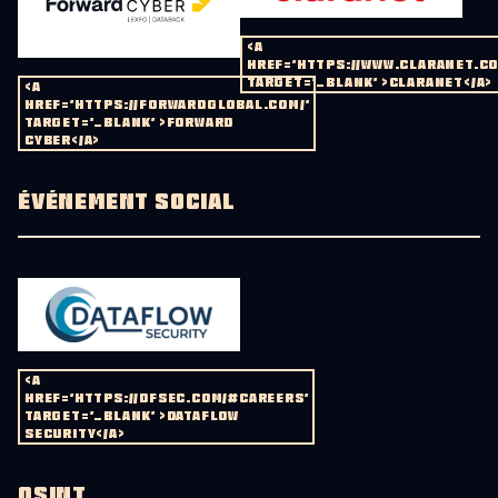
<A
HREF='HTTPS://WWW.CLARANET.CO
TARGET='_BLANK' >CLARANET</A>
<A
HREF='HTTPS://FORWARDGLOBAL.COM/'
TARGET='_BLANK' >FORWARD
CYBER</A>
ÉVÉNEMENT SOCIAL
<A
HREF='HTTPS://DFSEC.COM/#CAREERS'
TARGET='_BLANK' >DATAFLOW
SECURITY</A>
OSINT