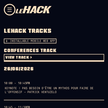
Skip to content
☰
LEHACK TRACKS
📱 INSTALLABLE MOBILE WEB APP
CONFERENCES TRACK
VIEW TRACK >
26/06/2026
10:00 - 10:45
FR
KEYNOTE : PAS BESOIN D’ÊTRE UN MYTHOS POUR FAIRE DE
L’OFFENSIF – PATRICK VENTUZELO
AMPHITHÉÂTRE GASTON BERGER
10:45 - 11:30
FR